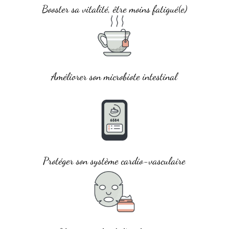
Booster sa vitalité, être moins fatigué(e)
Améliorer son microbiote intestinal
Protéger son système cardio-vasculaire