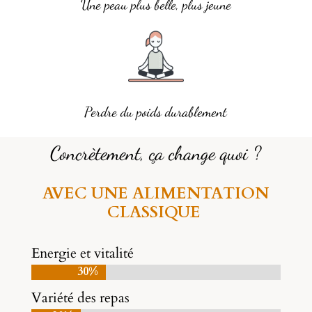
Une peau plus belle, plus jeune
Perdre du poids durablement
Concrètement, ça change quoi ?
AVEC UNE ALIMENTATION
CLASSIQUE
Energie et vitalité
30%
30%
Variété des repas