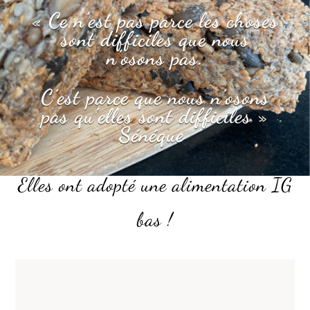
« Ce n’est pas parce les choses
sont difficiles que nous
n’osons pas.
C’est parce que nous n’osons
pas qu’elles sont difficiles »
Sénéque
Elles ont adopté une alimentation IG
bas !