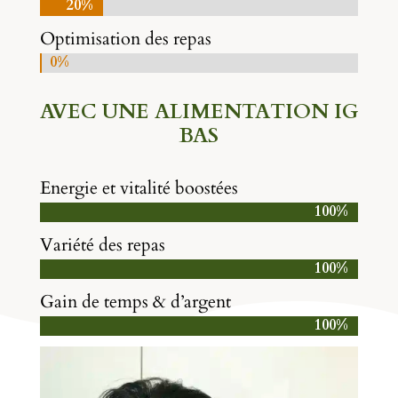
20%
20%
Optimisation des repas
0%
0%
AVEC UNE ALIMENTATION IG
BAS
Energie et vitalité boostées
100%
100%
Variété des repas
100%
100%
Gain de temps & d’argent
100%
100%