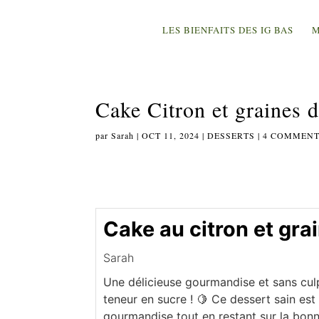
LES BIENFAITS DES IG BAS
M
Cake Citron et graines d
par
Sarah
|
OCT 11, 2024
|
DESSERTS
|
4 COMMENT
Cake au citron et gra
Sarah
Une délicieuse gourmandise et sans culp
teneur en sucre ! 🍋 Ce dessert sain est 
gourmandise tout en restant sur la bonn