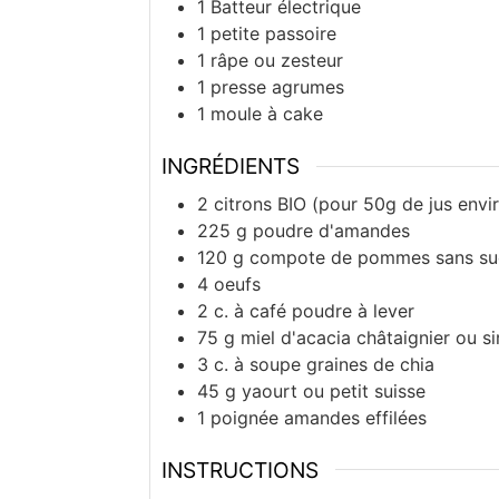
1 Batteur électrique
1 petite passoire
1 râpe ou zesteur
1 presse agrumes
1 moule à cake
INGRÉDIENTS
2
citrons BIO (pour 50g de jus envir
225
g
poudre d'amandes
120
g
compote de pommes sans suc
4
oeufs
2
c. à café
poudre à lever
75
g
miel d'acacia châtaignier ou s
3
c. à soupe
graines de chia
45
g
yaourt ou petit suisse
1
poignée
amandes effilées
INSTRUCTIONS